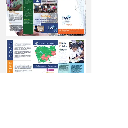
P.O.BOX: 1143 Phnom Penh, Cambodia
Email:
twr.cambodia.org@gmail.com